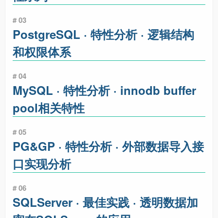
# 03
PostgreSQL · 特性分析 · 逻辑结构
和权限体系
# 04
MySQL · 特性分析 · innodb buffer
pool相关特性
# 05
PG&GP · 特性分析 · 外部数据导入接
口实现分析
# 06
SQLServer · 最佳实践 · 透明数据加