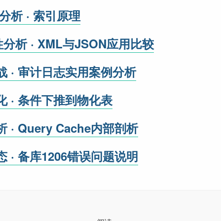
性分析 · 索引原理
 特性分析 · XML与JSON应用比较
实战 · 审计日志实用案例分析
优化 · 条件下推到物化表
析 · Query Cache内部剖析
动态 · 备库1206错误问题说明