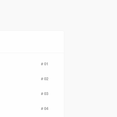
# 01
# 02
# 03
# 04