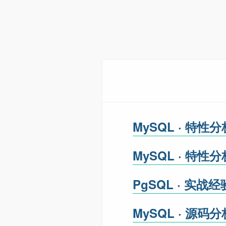
MySQL · 特性分
MySQL · 特性分
PgSQL · 实战
MySQL · 源码