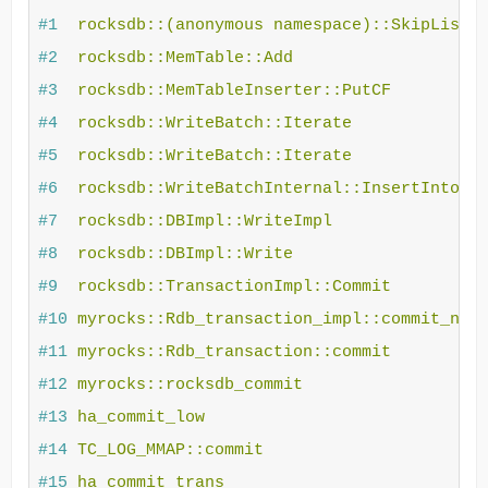
#1
#2
#3
#4
#5
#6
#7
#8
#9
#10
#11
#12
#13
#14
#15