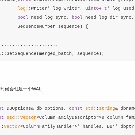
log
::Writer* log_writer, 
uint64_t
* log_used,
bool
 need_log_sync, 
bool
 need_log_dir_sync,

       SequenceNumber sequence) {

.....................

时候会创建一个WAL;
st
 DBOptions& db_options, 
const
std
::
string
& dbname
st
std
::
vector
<ColumnFamilyDescriptor>& column_fami
::
vector
<ColumnFamilyHandle*>* handles, DB** dbptr)