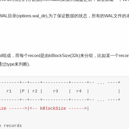
L目录(options.wal_dir),为了保证数据的状态，所有的WAL文
组成，而每个record是由kBlockSize(32k)来分组，比如某一个recor
过type来判断).
--------+--+----+----------+------+-- ... ----+

   r1   |P | r2 |    r3    |  r4  |           |

--------+--+----+----------+------+-- ... ----+

ize
------
>
|
<
--
kBlockSize
------
>
|

 records
