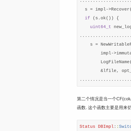
...................
  s = impl->Recover(
if
 (s.ok()) {

uint64_t
 new_lo
....................
    s = NewWritableF
        impl->immuta
        LogFileName
        &lfile, opt_
第二个情况是当一个CF(colu
函数. 这个函数主要是用来切换m
Status
DBImpl
:
:
Swit