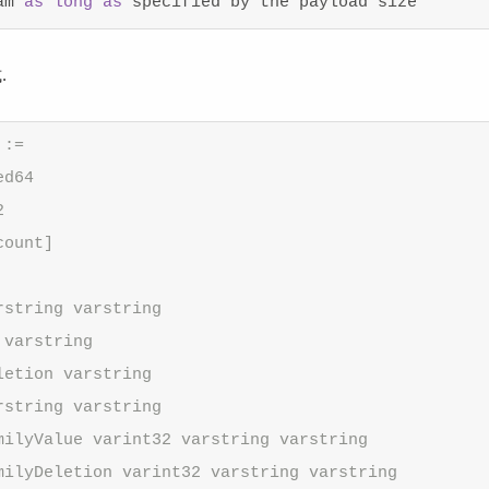
am 
as
long
as
.
 :=
ed64
2
count]
rstring varstring
 varstring
letion varstring
rstring varstring
milyValue varint32 varstring varstring
milyDeletion varint32 varstring varstring