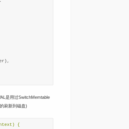


r),

用过SwitchMemtable
把老的刷新到磁盘)
text) {
