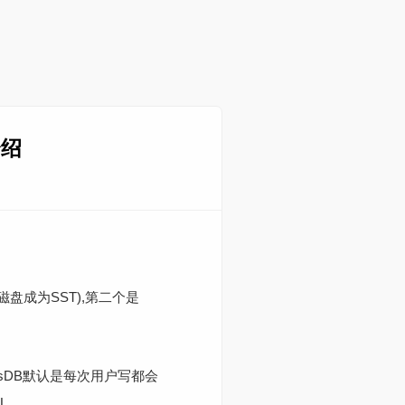
介绍
磁盘成为SST),第二个是
cksDB默认是每次用户写都会
.