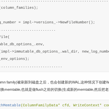
...................................................
column_families);

g_number = impl->versions_->NewFileNumber();

.........................

ile(

ble_db_options_.env,

(impl->immutable_db_options_.wal_dir, new_log_numbe
env_options);

mn family)被刷新到磁盘之后，也会创建新的WAL,这种情况下创建WAL是
emtable,也就是做flush之前的切换(生成新的memtable,然后
chMemtable
(ColumnFamilyData* cfd, WriteContext* con