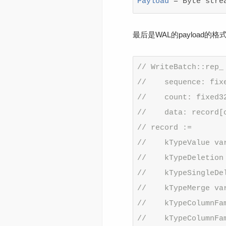
Payload 
= Byte stre
最后是WAL的payload的格式
// WriteBatch::rep_
//    sequence: fix
//    count: fixed3
//    data: record[
// record :=
//    kTypeValue va
//    kTypeDeletion
//    kTypeSingleDe
//    kTypeMerge va
//    kTypeColumnFa
//    kTypeColumnFa