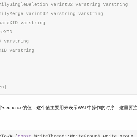
milySingleDeletion varint32 varstring varstring
milyMerge varint32 varstring varstring
pareXID varstring
reXID
D varstring
XID varstring
en]
equence的值，这个值主要用来表示WAL中操作的时序，这里要注意
eToWAL(
const
 WriteThread::WriteGroup& write_group,
