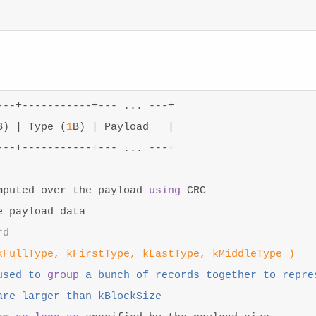
--+-----------+--- ... ---+

B) | Type (
1
B) | Payload   |

--+-----------+--- ... ---+

mputed over the payload 
using
 CRC

 payload data

rd
kFullType, kFirstType, kLastType, kMiddleType )
used to 
group
 a bunch of records together to repres
re larger than kBlockSize
