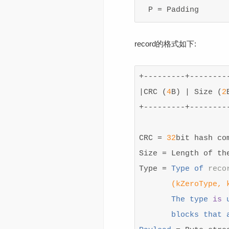
record的格式如下:
+---------+---------
|CRC (
4
B) | Size (
2
+---------+---------
CRC = 
32
bit hash co
Size = Length of the
Type = 
Type of 
reco
(kZeroType, 
       The type 
is
 
       blocks that a