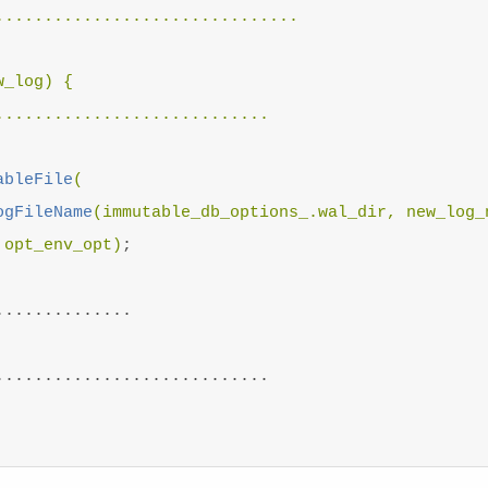
..............................

_log) {

...........................

ableFile
(

ogFileName
(immutable_db_options_.wal_dir, new_log_n
 opt_env_opt)
;

.............

...........................
