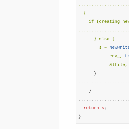
....................
  {

    if (creating_new
....................
      } else {

        s = 
NewWrit
            env_, 
L
            &lfile,
      }

....................
    }

....................
return
s
;
