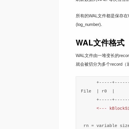
所有的WAL文件都是保存在WA
(log_number).
WAL文件格式
WAL文件由一堆变长的record
就会被切分为多个record（通
       +-----+-----
 File  | r0  |     
       +-----+-----
<
---
kBlockS
  rn = variable size