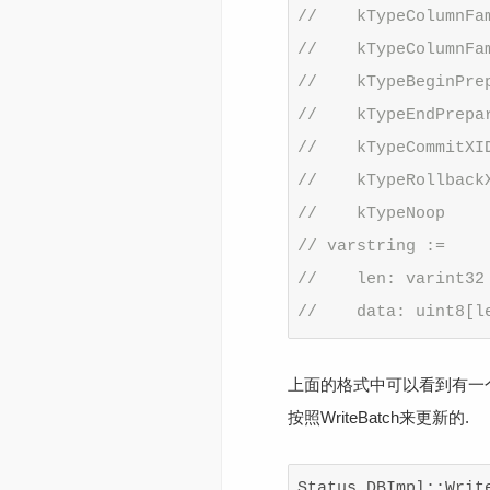
//    kTypeColumnFa
//    kTypeColumnFa
//    kTypeBeginPre
//    kTypeEndPrepa
//    kTypeCommitXI
//    kTypeRollback
//    kTypeNoop
// varstring :=
//    len: varint32
//    data: uint8[l
上面的格式中可以看到有一个s
按照WriteBatch来更新的.
Status DBImpl::Writ