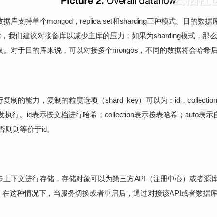
支持单个mongod，replica set和sharding三种模式。目的数据库
 set，我们建议对接备库以减少主库的压力；如果为sharding模式，那么
行抓取。对于目的库来说，可以对接多个mongos，不同的数据将会哈希后
复制的能力，复制的粒度选项（shard_key）可以为：id，collecti
行。id表示按文档进行哈希；collection表示按表哈希；auto
n，否则则等价于id。
同步上下文进行存储，存储对象可以为第三方API（注册中心）或者源
戳”。在这种情况下，当服务切换或者重启后，通过对接该API或者数