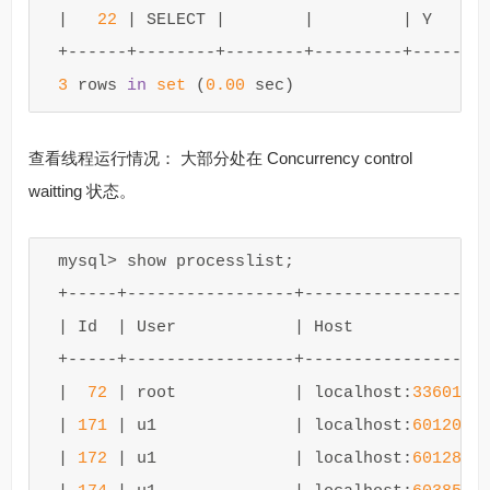
|
22
|
SELECT
|
|
|
Y
+
------+--------+--------+---------+-------
3
rows
in
set
(
0
.
00
sec
)
查看线程运行情况： 大部分处在 Concurrency control
waitting 状态。
mysql
>
show
processlist
;
+
-----+-----------------+-----------------+
|
Id
|
User
|
Host
|
+
-----+-----------------+-----------------+
|
72
|
root
|
localhost
:
33601
|
|
171
|
u1
|
localhost
:
60120
|
|
172
|
u1
|
localhost
:
60128
|