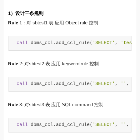
1）设计三条规则
Rule
1：对 sbtest1 表 应用 Object rule 控制
call
dbms_ccl
.
add_ccl_rule
(
'SELECT'
,
'test'
Rule
2: 对sbtest2 表 应用 keyword rule 控制
call
dbms_ccl
.
add_ccl_rule
(
'SELECT'
,
''
,
''
Rule
3: 对sbtest3 表 应用 SQL command 控制
call
dbms_ccl
.
add_ccl_rule
(
'SELECT'
,
''
,
''