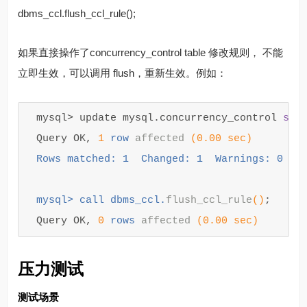
dbms_ccl.flush_ccl_rule();
如果直接操作了concurrency_control table 修改规则， 不能
立即生效，可以调用 flush，重新生效。例如：
mysql
>
update
mysql
.
concurrency_control
set
Query
OK
,
1
row
affected
(
0
.
00
sec
)
Rows
matched
:
1
Changed
:
1
Warnings
:
0
mysql
>
call
dbms_ccl
.
flush_ccl_rule
()
;
Query
OK
,
0
rows
affected
(
0
.
00
sec
)
压力测试
测试场景