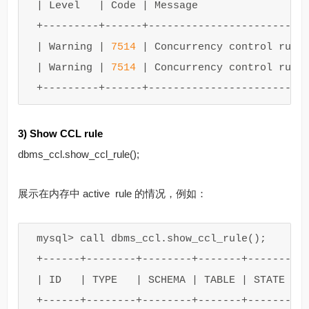
|
Level
|
Code
|
Message
+
---------+------+-------------------------
|
Warning
|
7514
|
Concurrency
control
rule
|
Warning
|
7514
|
Concurrency
control
rule
+
---------+------+-------------------------
3) Show CCL rule
dbms_ccl.show_ccl_rule();
展示在内存中 active rule 的情况，例如：
mysql
>
call
dbms_ccl
.
show_ccl_rule
();
+
------+--------+--------+-------+-------+-
|
ID
|
TYPE
|
SCHEMA
|
TABLE
|
STATE
|
+
------+--------+--------+-------+-------+-