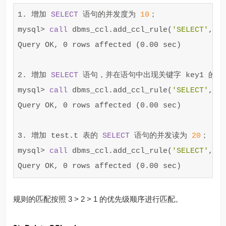
1
.
增加
SELECT
语句的并发度为
10
；
mysql
>
call
dbms_ccl
.
add_ccl_rule
(
'SELECT'
,
'
Query
OK
,
0
rows
affected
(
0
.
00
sec
)
2
.
增加
SELECT
语句，并在语句中出现关键字
key1
的并
mysql
>
call
dbms_ccl
.
add_ccl_rule
(
'SELECT'
,
'
Query
OK
,
0
rows
affected
(
0
.
00
sec
)
3
.
增加
test
.
t
表的
SELECT
语句的并发读为
20
；
mysql
>
call
dbms_ccl
.
add_ccl_rule
(
'SELECT'
,
'
Query
OK
,
0
rows
affected
(
0
.
00
sec
)
规则的匹配按照 3 > 2 > 1 的优先级顺序进行匹配。