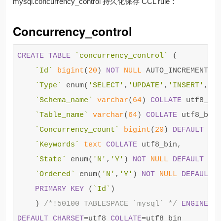
mysql.concurrency_control 持久化保存 CCL rule：
Concurrency_control
CREATE
TABLE
`concurrency_control`
(
`Id`
bigint
(
20
)
NOT
NULL
AUTO_INCREMENT
,
`Type`
enum
(
'SELECT'
,
'UPDATE'
,
'INSERT'
,
'D
`Schema_name`
varchar
(
64
)
COLLATE
utf8_bi
`Table_name`
varchar
(
64
)
COLLATE
utf8_bin
`Concurrency_count`
bigint
(
20
)
DEFAULT
NU
`Keywords`
text
COLLATE
utf8_bin
,
`State`
enum
(
'N'
,
'Y'
)
NOT
NULL
DEFAULT
'Y
`Ordered`
enum
(
'N'
,
'Y'
)
NOT
NULL
DEFAULT
PRIMARY
KEY
(
`Id`
)
)
/*!50100 TABLESPACE `mysql` */
ENGINE
=
I
DEFAULT
CHARSET
=
utf8
COLLATE
=
utf8_bin