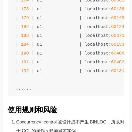
|
174
|
u1
|
localhost
:
60385
|
|
178
|
u1
|
localhost
:
60136
|
|
179
|
u1
|
localhost
:
60149
|
|
182
|
u1
|
localhost
:
60124
|
|
183
|
u1
|
localhost
:
60371
|
|
184
|
u1
|
localhost
:
60133
|
|
190
|
u1
|
localhost
:
60406
|
|
191
|
u1
|
localhost
:
60402
|
|
192
|
u1
|
localhost
:
60131
|
......
使用规则和风险
Concurrency_control 被设计成不产生 BINLOG，所以对
于 CCL 的操作只影响当前实例。