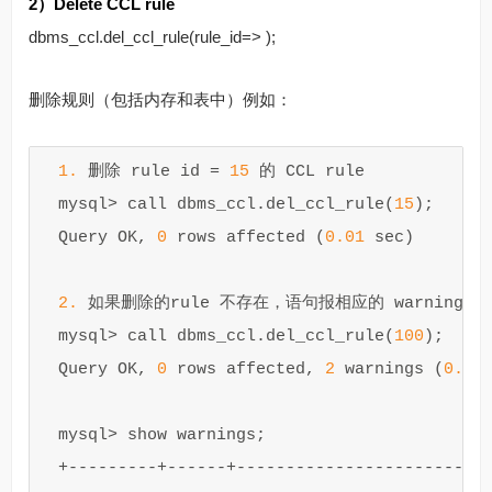
2）Delete CCL rule
dbms_ccl.del_ccl_rule(rule_id=> );
删除规则（包括内存和表中）例如：
1
.
删除
rule
id
=
15
的
CCL
rule
mysql
>
call
dbms_ccl
.
del_ccl_rule
(
15
);
Query
OK
,
0
rows
affected
(
0
.
01
sec
)
2
.
如果删除的
rule
不存在，语句报相应的
warning
mysql
>
call
dbms_ccl
.
del_ccl_rule
(
100
);
Query
OK
,
0
rows
affected
,
2
warnings
(
0
.
00
mysql
>
show
warnings
;
+
---------+------+-------------------------