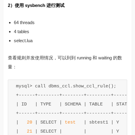
2）使用 sysbench 进行测试
64 threads
4 tables
select.lua
查看规则并发使用情况，可以到到 running 和 waiting 的数
量：
mysql
>
call
dbms_ccl
.
show_ccl_rule
();
+
------+--------+--------+---------+-------
|
ID
|
TYPE
|
SCHEMA
|
TABLE
|
STATE
+
------+--------+--------+---------+-------
|
20
|
SELECT
|
test
|
sbtest1
|
Y
|
21
|
SELECT
|
|
|
Y