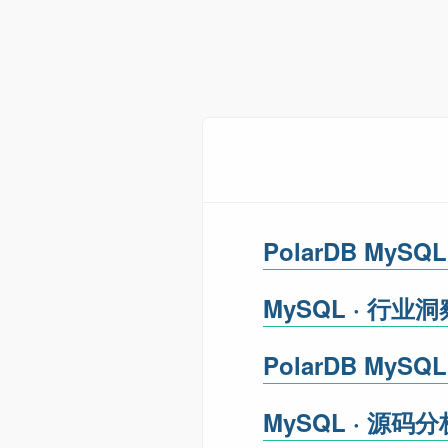
PolarDB MyS
MySQL · 行业洞察 
PolarDB My
MySQL · 源码分