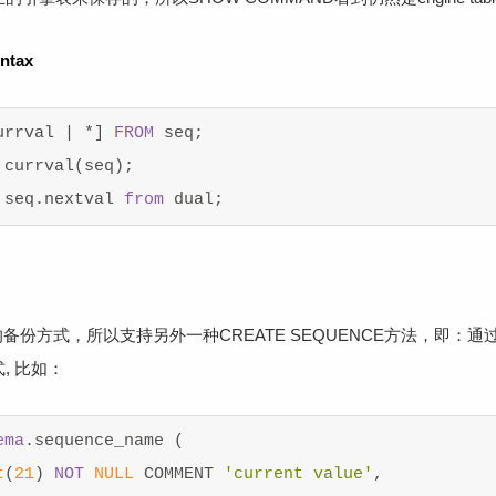
ntax
urrval
|
*
]
FROM
seq
;
,
currval
(
seq
);
seq
.
nextval
from
dual
;
的备份方式，所以支持另外一种CREATE SEQUENCE方法，即：通过
, 比如：
ema
.
sequence_name
(
t
(
21
)
NOT
NULL
COMMENT
'current value'
,