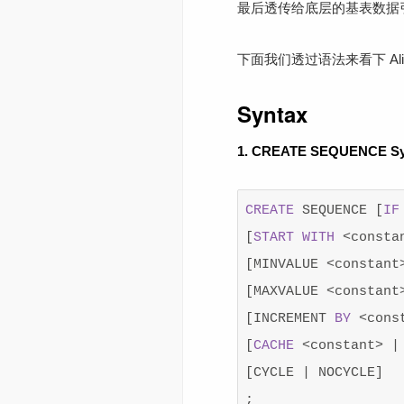
最后透传给底层的基表数据
下面我们透过语法来看下 AliS
Syntax
1. CREATE SEQUENCE Sy
CREATE
SEQUENCE
[
IF
[
START
WITH
<
consta
[
MINVALUE
<
constant
[
MAXVALUE
<
constant
[
INCREMENT
BY
<
cons
[
CACHE
<
constant
>
|
[
CYCLE
|
NOCYCLE
]
;