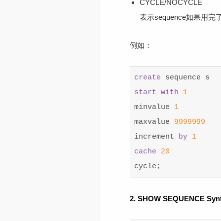
CYCLE/NOCYCLE
表示sequence如果用
例如：
create
sequence
s
start
with
1
minvalue
1
maxvalue
9999999
increment
by
1
cache
20
cycle
;
2. SHOW SEQUENCE Syn