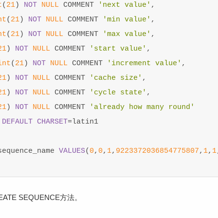
t
(
21
)
NOT
NULL
COMMENT
'next value'
,
nt
(
21
)
NOT
NULL
COMMENT
'min value'
,
nt
(
21
)
NOT
NULL
COMMENT
'max value'
,
21
)
NOT
NULL
COMMENT
'start value'
,
int
(
21
)
NOT
NULL
COMMENT
'increment value'
,
21
)
NOT
NULL
COMMENT
'cache size'
,
21
)
NOT
NULL
COMMENT
'cycle state'
,
21
)
NOT
NULL
COMMENT
'already how many round'
DEFAULT
CHARSET
=
latin1
sequence_name
VALUES
(
0
,
0
,
1
,
9223372036854775807
,
1
,
1
EATE SEQUENCE方法。