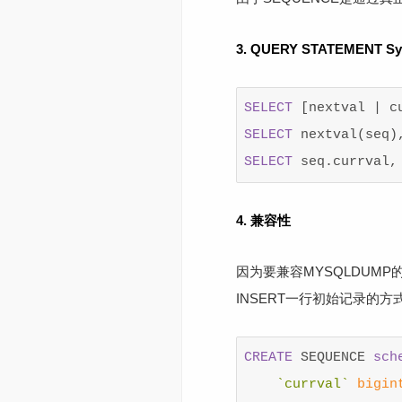
3. QUERY STATEMENT Sy
SELECT
[
nextval
|
c
SELECT
nextval
(
seq
)
SELECT
seq
.
currval
,
4. 兼容性
因为要兼容MYSQLDUMP
INSERT一行初始记录的方式
CREATE
SEQUENCE
sch
`currval`
bigin