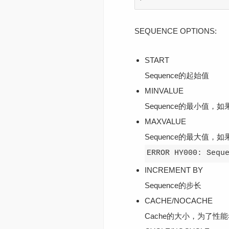
SEQUENCE OPTIONS:
START
Sequence的起始值
MINVALUE
Sequence的最小值，
MAXVALUE
Sequence的最大值，
ERROR HY000: Sequ
INCREMENT BY
Sequence的步长
CACHE/NOCACHE
Cache的大小，为了性能