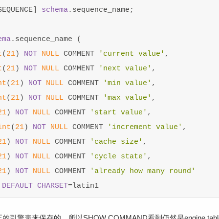
SEQUENCE
]
schema
.
sequence_name
;
ema
.
sequence_name
(
t
(
21
)
NOT
NULL
COMMENT
'current value'
,
t
(
21
)
NOT
NULL
COMMENT
'next value'
,
nt
(
21
)
NOT
NULL
COMMENT
'min value'
,
nt
(
21
)
NOT
NULL
COMMENT
'max value'
,
21
)
NOT
NULL
COMMENT
'start value'
,
int
(
21
)
NOT
NULL
COMMENT
'increment value'
,
21
)
NOT
NULL
COMMENT
'cache size'
,
21
)
NOT
NULL
COMMENT
'cycle state'
,
21
)
NOT
NULL
COMMENT
'already how many round'
DEFAULT
CHARSET
=
latin1
的引擎表来保存的，所以SHOW COMMAND看到仍然是engine tabl