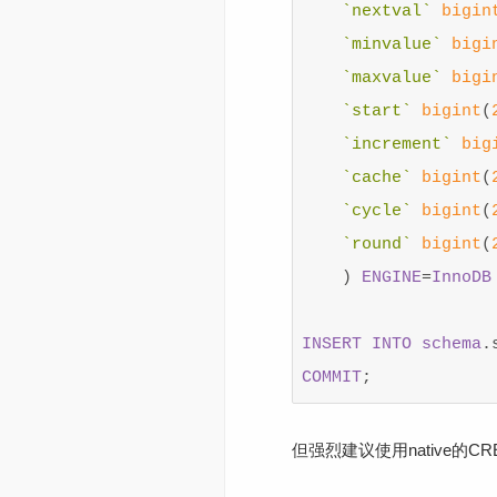
`nextval`
bigin
`minvalue`
bigi
`maxvalue`
bigi
`start`
bigint
(
`increment`
big
`cache`
bigint
(
`cycle`
bigint
(
`round`
bigint
(
)
ENGINE
=
InnoDB
INSERT
INTO
schema
.
COMMIT
;
但强烈建议使用native的CR