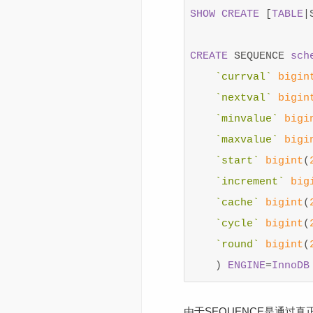
SHOW
CREATE
[
TABLE
|
CREATE
SEQUENCE
sch
`currval`
bigin
`nextval`
bigin
`minvalue`
bigi
`maxvalue`
bigi
`start`
bigint
(
`increment`
big
`cache`
bigint
(
`cycle`
bigint
(
`round`
bigint
(
)
ENGINE
=
InnoDB
由于SEQUENCE是通过真正