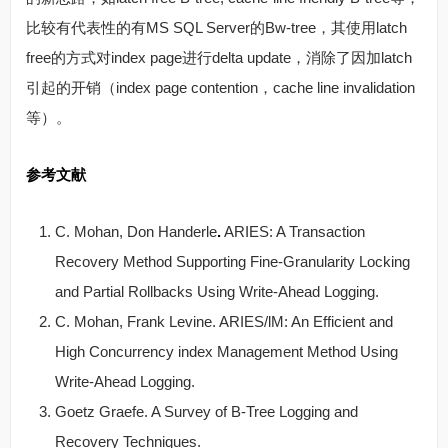
比较有代表性的有MS SQL Server的Bw-tree，其使用latch
free的方式对index page进行delta update，消除了因加latch
引起的开销（index page contention，cache line invalidation
等）。
参考文献
C. Mohan, Don Handerle
.
ARIES: A Transaction
Recovery Method Supporting Fine-Granularity Locking
and Partial Rollbacks Using Write-Ahead Logging.
C. Mohan, Frank Levine. ARIES/lM: An Efficient and
High Concurrency index Management Method Using
Write-Ahead Logging.
Goetz Graefe. A Survey of B-Tree Logging and
Recovery Techniques.