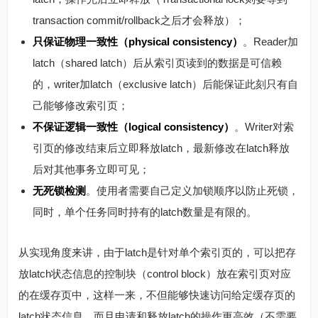
transaction commit/rollback之后才会释放）；
只保证物理一致性（physical consistency）
。Reader加
latch（shared latch）后从索引页读到的数据是可信赖
的，writer加latch（exclusive latch）后能保证此刻只有自
己能够修改索引页；
不保证逻辑一致性（logical consistency）
。Writer对索
引页的修改结束后立即释放latch，最新修改在latch释放
后对其他事务立即可见；
无死锁检测
。使用者需要自己定义加锁顺序以防止死锁，
同时，单个任务同时持有的latch数量是有限的。
从实现角度来讲，由于latch是针对单个索引页的，可以把存
放latch状态信息的控制块（control block）放在索引页对应
的在缓存页中，这样一来，不但能够快速访问给定缓存页的
latch状态信息，而且申请和释放latch的操作更高效（不需要