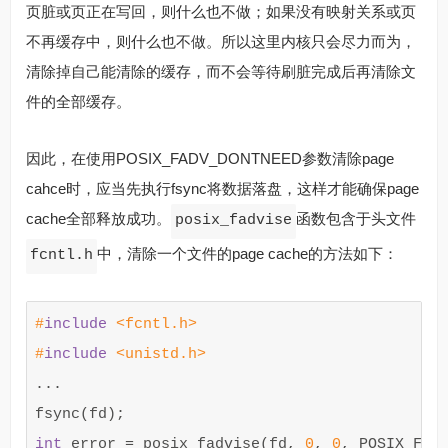
页脏或页正在写回，则什么也不做；如果没有映射关系或页
不再缓存中，则什么也不做。所以这里内核只会尽力而为，
清除掉自己能清除的缓存，而不会等待刷脏完成后再清除文
件的全部缓存。
因此，在使用POSIX_FADV_DONTNEED参数清除page
cahce时，应当先执行fsync将数据落盘，这样才能确保page
cache全部释放成功。
函数包含于头文件
posix_fadvise
中，清除一个文件的page cache的方法如下：
fcntl.h
#
include
<fcntl.h>
#
include
<unistd.h>
...
fsync
(
fd
);
int
error
=
posix_fadvise
(
fd
,
0
,
0
,
POSIX_FAD