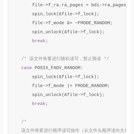
file
->
f_ra
.
ra_pages
=
bdi
->
ra_pages
;
spin_lock
(
&
file
->
f_lock
);
file
->
f_mode
&=
~
FMODE_RANDOM
;
spin_unlock
(
&
file
->
f_lock
);
break
;
/* 该文件将要进行随机读写，禁止预读 */
case
POSIX_FADV_RANDOM
:
spin_lock
(
&
file
->
f_lock
);
file
->
f_mode
|=
FMODE_RANDOM
;
spin_unlock
(
&
file
->
f_lock
);
break
;
/*

    该文件将要进行顺序读写操作（从文件头顺序读向文件尾）