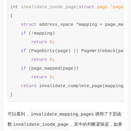
int
invalidate_inode_page
(
struct
page
*
page
)
{
struct
address_space
*
mapping
=
page_mapp
if
(
!
mapping
)
return
0
;
if
(
PageDirty
(
page
)
||
PageWriteback
(
page
return
0
;
if
(
page_mapped
(
page
))
return
0
;
return
invalidate_complete_page
(
mapping
,
}
可以看到，
调用了下层函
invalidate_mapping_pages
数
，其中的判断逻辑是，如果
invalidate_inode_page