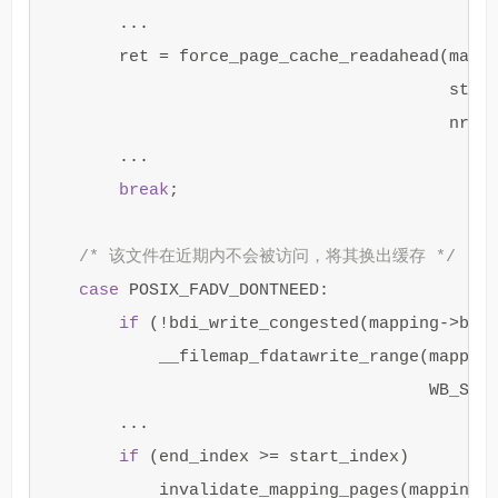
...
ret
=
force_page_cache_readahead
(
mapp
star
nrpa
...
break
;
/* 该文件在近期内不会被访问，将其换出缓存 */
case
POSIX_FADV_DONTNEED
:
if
(
!
bdi_write_congested
(
mapping
->
bac
__filemap_fdatawrite_range
(
mappin
WB_SYN
...
if
(
end_index
>=
start_index
)
invalidate_mapping_pages
(
mapping
,