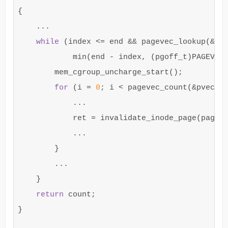
{
...
while
(
index
<=
end
&&
pagevec_lookup
(
&
pv
min
(
end
-
index
,
(
pgoff_t
)
PAGEVEC
mem_cgroup_uncharge_start
();
for
(
i
=
0
;
i
<
pagevec_count
(
&
pvec
);
...
ret
=
invalidate_inode_page
(
page
)
...
}
...
}
return
count
;
}